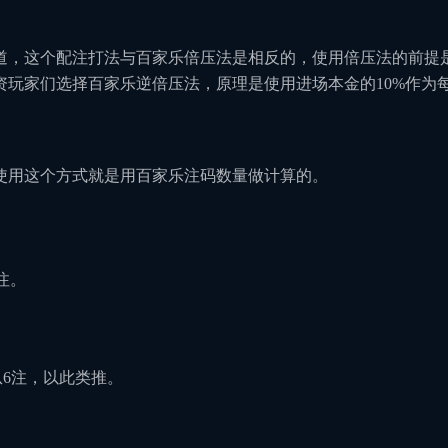
道，这个配注打法与百家乐倍压法是相反的，使用倍压法的前提
资玩家们选择百家乐逆倍压法，原理是使用进场本金的10%作为
使用这个方式就是用百家乐注码数量做计算的。
注。
。
从6注，以此类推。