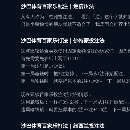
沙巴体育百家乐配注｜逆倍压法
又有人称为「柏雅投注法」，看到「逆」这个字就知
只是小赌怡情的朋友就就不适合了，我反而会推荐小
沙巴体育百家乐打法｜佛特蒙投注法
这就比较适合喜欢使用固定金额投注的玩家们，因为
首先需要先在纸上写下111111
第一局注码是1+1=2注
第一局赢钱时：把2注划掉，下一局从1注开始配注。
第一局输钱时：就要把原本的2注+1=3注，下一局从3
现在延续百家乐投注3注时的情形：
这局赢钱后：一样把3注划掉，下一局从1注开始配注
这局输钱后：就要把原本的2注+3注+1=6注，下一局
沙巴体育百家乐打法｜纽西兰投注法