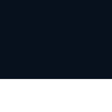
登录器
沙巴全站APP
沙巴体育APP