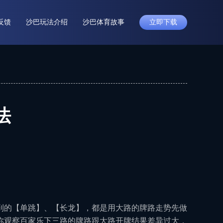
反馈
沙巴玩法介绍
沙巴体育故事
立即下载
法
到的【单跳】、【长龙】，都是用大路的牌路走势先做
你观察百家乐下三路的牌路跟大路开牌结果差异过大，