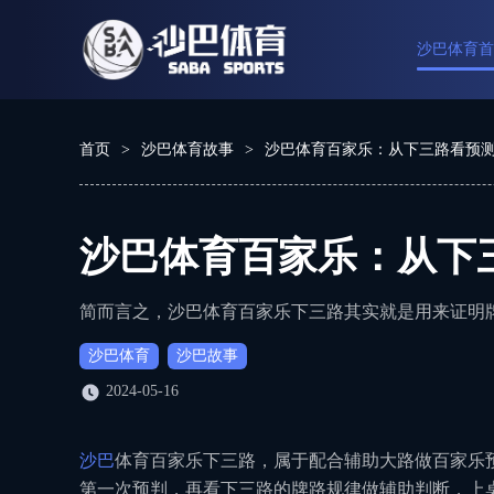
沙巴体育首
首页
>
沙巴体育故事
>
沙巴体育百家乐：从下三路看预测
沙巴体育百家乐：从下
简而言之，沙巴体育百家乐下三路其实就是用来证明
沙巴体育
沙巴故事
2024-05-16
沙巴
体育百家乐下三路，属于配合辅助大路做百家乐
第一次预判，再看下三路的牌路规律做辅助判断，上